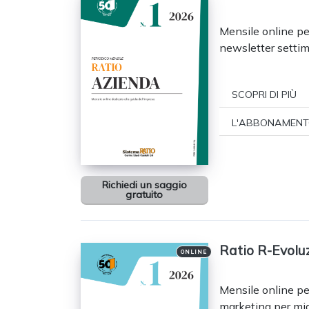
Mensile online per
newsletter settiman
SCOPRI DI PIÙ
L'ABBONAMENT
Richiedi un saggio
gratuito
Ratio R-Evolu
ONLINE
Mensile online per
marketing per migli