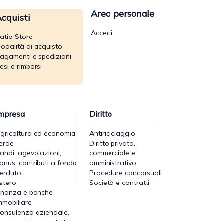
Area personale
cquisti
Accedi
atio Store
odalità di acquisto
agamenti e spedizioni
esi e rimborsi
mpresa
Diritto
gricoltura ed economia
Antiriciclaggio
erde
Diritto privato,
andi, agevolazioni,
commerciale e
onus, contributi a fondo
amministrativo
erduto
Procedure concorsuali
stero
Società e contratti
inanza e banche
mmobiliare
onsulenza aziendale,