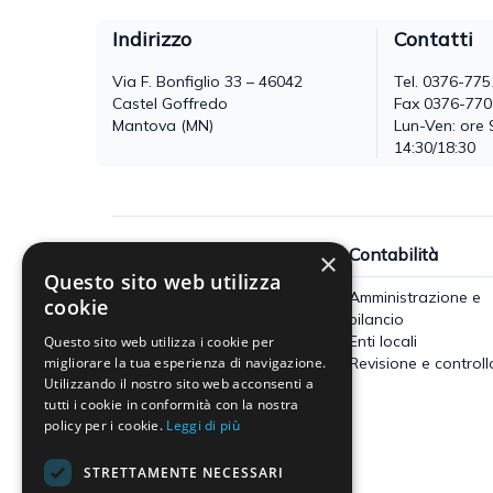
Indirizzo
Contatti
Via F. Bonfiglio 33 – 46042
Tel.
0376-775
Castel Goffredo
Fax 0376-77
Mantova (MN)
Lun-Ven: ore 
14:30/18:30
Fisco
Contabilità
×
Questo sito web utilizza
Accertamento, riscossione e
Amministrazione e
cookie
contenzioso
bilancio
Imposte dirette
Enti locali
Questo sito web utilizza i cookie per
Altre imposte indirette e altri
Revisione e controll
migliorare la tua esperienza di navigazione.
Utilizzando il nostro sito web acconsenti a
tributi
tutti i cookie in conformità con la nostra
Tributi locali
policy per i cookie.
Leggi di più
IVA
STRETTAMENTE NECESSARI