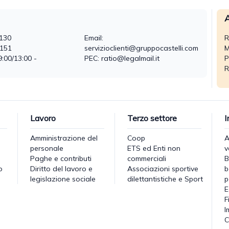
A
130
Email:
R
0151
servizioclienti@gruppocastelli.com
M
9:00/13:00 -
PEC: ratio@legalmail.it
P
R
Lavoro
Terzo settore
I
Amministrazione del
Coop
A
personale
ETS ed Enti non
v
Paghe e contributi
commerciali
B
o
Diritto del lavoro e
Associazioni sportive
b
legislazione sociale
dilettantistiche e Sport
p
E
F
I
C