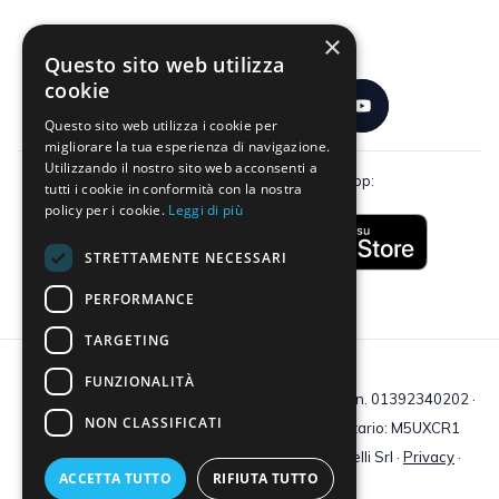
×
Seguici:
Questo sito web utilizza
cookie
Questo sito web utilizza i cookie per
migliorare la tua esperienza di navigazione.
Utilizzando il nostro sito web acconsenti a
Scarica gratuitamente la nostra app:
tutti i cookie in conformità con la nostra
policy per i cookie.
Leggi di più
STRETTAMENTE NECESSARI
PERFORMANCE
TARGETING
FUNZIONALITÀ
C.F e P.IVA: 01392340202 · Reg.Imp. di Mantova: n. 01392340202 ·
NON CLASSIFICATI
Capitale sociale € 210.400 i.v. · Codice destinatario: M5UXCR1
© 2026 Tutti i diritti riservati · Centro Studi Castelli Srl ·
Privacy
·
ACCETTA TUTTO
RIFIUTA TUTTO
Cookie
·
Web Agency