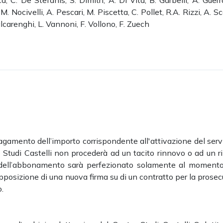
, C. De Stefanis, S. Dimitri, A. Di Vita, B. Garbelli, A. Guerr
. Nocivelli, A. Pescari, M. Piscetta, C. Pollet, R.A. Rizzi, A. Sca
Valcarenghi, L. Vannoni, F. Vollono, F. Zuech
gamento dell’importo corrispondente all'attivazione del servi
o Studi Castelli non procederà ad un tacito rinnovo o ad un 
o dell’abbonamento sarà perfezionato solamente al momento
pposizione di una nuova firma su di un contratto per la prose
.