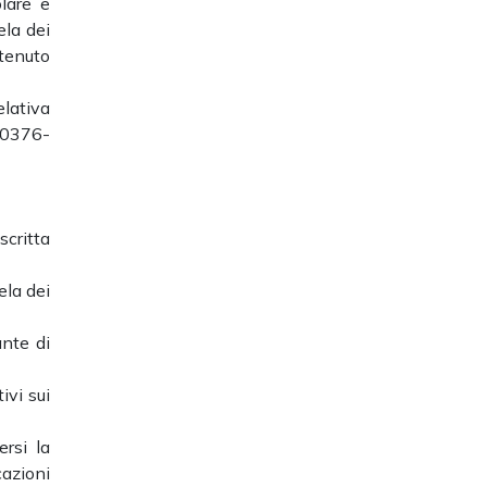
olare e
ela dei
tenuto
elativa
 0376-
critta
ela dei
ante di
ivi sui
ersi la
azioni