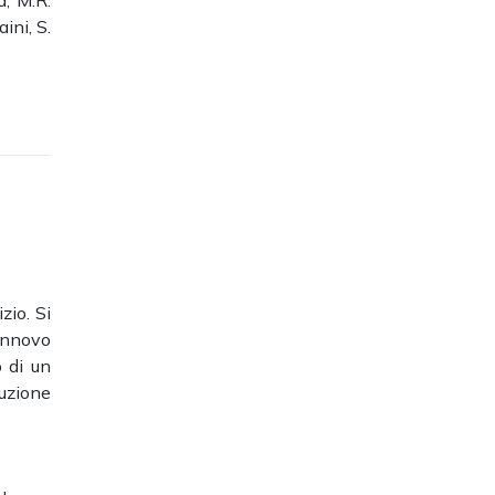
a, M.R.
ini, S.
zio.
Si
rinnovo
 di un
cuzione