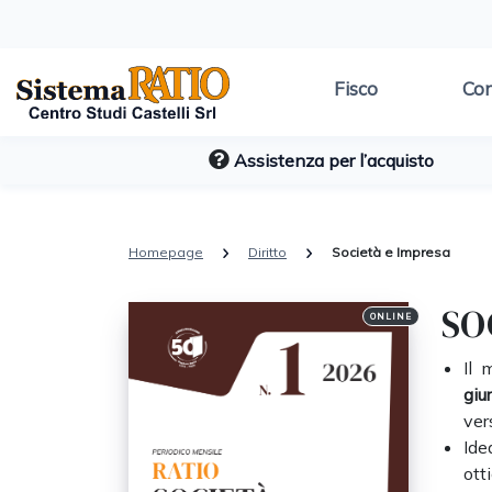
Fisco
Con
Assistenza per l’acquisto
Homepage
Diritto
Società e Impresa
SO
ONLINE
Il 
giu
ver
Ide
ott