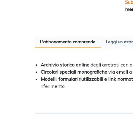
Su
men
L'abbonamento comprende
Leggi un estr
Archivio storico online
degli arretrati con
Cir
colari speciali monografiche
via email a
Modelli, formulari riutilizzabili e link normat
riferimento.