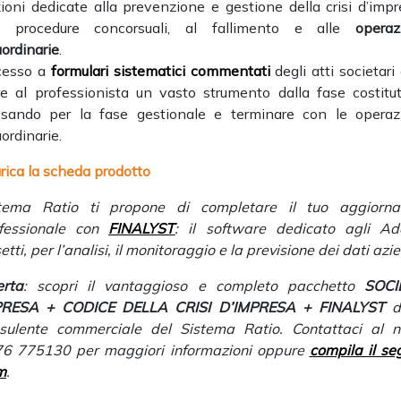
ioni dedicate alla prevenzione e gestione della crisi d’impr
le procedure concorsuali, al fallimento e alle
operaz
aordinarie
.
cesso a
formulari sistematici commentati
degli atti societari
re al professionista un vasto strumento dalla fase costitut
sando per la fase gestionale e terminare con le operaz
aordinarie.
rica la scheda prodotto
tema Ratio ti propone di completare il tuo aggiorn
fessionale con
FINALYST
: il software dedicato agli Ad
etti, per l’analisi, il monitoraggio e la previsione dei dati azie
erta
: scopri il vantaggioso e completo pacchetto
SOCI
PRESA + CODICE DELLA CRISI D’IMPRESA + FINALYST
d
sulente commerciale del Sistema Ratio. Contattaci al 
6 775130 per maggiori informazioni oppure
compila il se
m
.