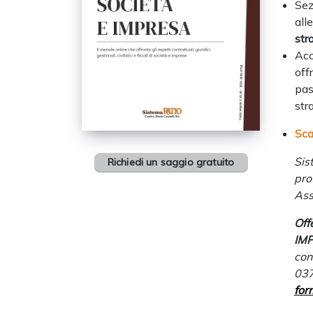
Sez
al
str
Ac
off
pas
str
Sca
Sis
Richiedi un saggio gratuito
pro
Ass
Off
IM
con
037
for