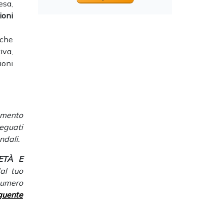
esa,
ioni
 che
iva,
ioni
amento
eguati
ndali.
ETÀ E
al tuo
numero
guente