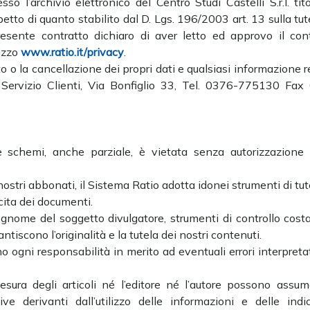
so l’archivio elettronico del Centro Studi Castelli S.r.l. tit
petto di quanto stabilito dal D. Lgs. 196/2003 art. 13 sulla tut
presente contratto dichiaro di aver letto ed approvo il con
izzo
www.ratio.it/privacy
.
to o la cancellazione dei propri dati e qualsiasi informazione r
al Servizio Clienti, Via Bonfiglio 33, Tel. 0376-775130 Fax
 e schemi, anche parziale, è vietata senza autorizzazione s
 nostri abbonati, il Sistema Ratio adotta idonei strumenti di tut
ecita dei documenti.
ognome del soggetto divulgatore, strumenti di controllo cost
ntiscono l’originalità e la tutela dei nostri contenuti.
no ogni responsabilità in merito ad eventuali errori interpretat
esura degli articoli né l’editore né l’autore possono assum
e derivanti dall’utilizzo delle informazioni e delle indic