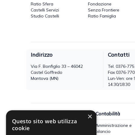
Ratio Sfera
Fondazione
Castelli Servizi
Senza Frontiere
Studio Castelli
Ratio Famiglia
Indirizzo
Contatti
Via F. Bonfiglio 33 – 46042
Tel.
0376-775
Castel Goffredo
Fax 0376-77
Mantova (MN)
Lun-Ven: ore 
14:30/18:30
Fisco
Contabilità
×
Questo sito web utilizza
Accertamento, riscossione e
Amministrazione e
cookie
contenzioso
bilancio