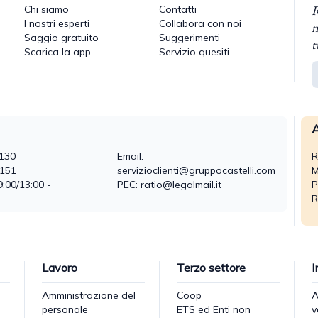
R
Chi siamo
Contatti
I nostri esperti
Collabora con noi
n
Saggio gratuito
Suggerimenti
t
Scarica la app
Servizio quesiti
A
130
Email:
R
0151
servizioclienti@gruppocastelli.com
M
9:00/13:00 -
PEC: ratio@legalmail.it
P
R
Lavoro
Terzo settore
I
Amministrazione del
Coop
A
personale
ETS ed Enti non
v