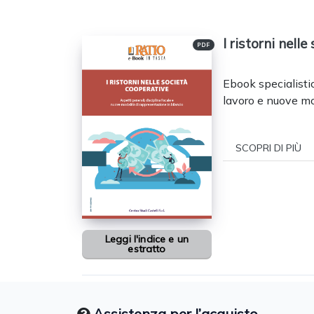
I ristorni nell
PDF
Ebook specialisti
lavoro e nuove mo
SCOPRI DI PIÙ
Leggi l'indice e un
estratto
Assistenza per l’acquisto