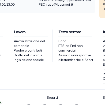
9:00/13:00 -
PEC: ratio@legalmail.it
P
R
Lavoro
Terzo settore
I
Amministrazione del
Coop
A
personale
ETS ed Enti non
v
Paghe e contributi
commerciali
B
o
Diritto del lavoro e
Associazioni sportive
b
legislazione sociale
dilettantistiche e Sport
p
E
F
I
C
c
Seguici:
S