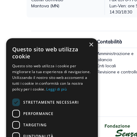
Mantova (MN)
Lun-Ven: ore 
14:30/18:30
Fisco
Contabilità
×
Questo sito web utilizza
Accertamento, riscossione e
Amministrazione e
cookie
contenzioso
bilancio
Imposte dirette
Enti locali
Questo sito web utilizza i cookie per
Altre imposte indirette e altri
Revisione e controll
migliorare la tua esperienza di navigazione.
Utilizzando il nostro sito web acconsenti a
tributi
tutti i cookie in conformità con la nostra
Tributi locali
policy per i cookie.
Leggi di più
IVA
STRETTAMENTE NECESSARI
PERFORMANCE
TARGETING
Dona il tuo 5x1000 a Fondazione
Senza Frontiere - Onlus
FUNZIONALITÀ