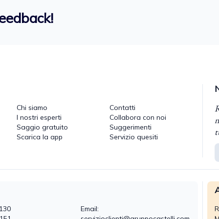
feedback!
R
Chi siamo
Contatti
I nostri esperti
Collabora con noi
n
Saggio gratuito
Suggerimenti
t
Scarica la app
Servizio quesiti
A
130
Email:
R
0151
servizioclienti@gruppocastelli.com
M