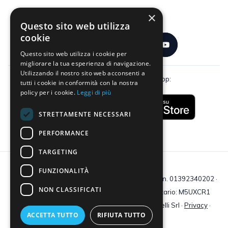
×
Seguici:
Questo sito web utilizza
cookie
Questo sito web utilizza i cookie per
migliorare la tua esperienza di navigazione.
Utilizzando il nostro sito web acconsenti a
Scarica gratuitamente la nostra app:
tutti i cookie in conformità con la nostra
policy per i cookie.
Leggi di più
STRETTAMENTE NECESSARI
PERFORMANCE
TARGETING
FUNZIONALITÀ
C.F e P.IVA: 01392340202 · Reg.Imp. di Mantova: n. 01392340202 ·
NON CLASSIFICATI
Capitale sociale € 210.400 i.v. · Codice destinatario: M5UXCR1
© 2026 Tutti i diritti riservati · Centro Studi Castelli Srl ·
Privacy
·
ACCETTA TUTTO
RIFIUTA TUTTO
Cookie
·
Web Agency