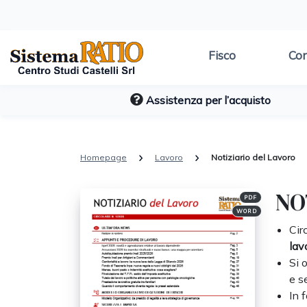
Fisco
Con
Assistenza per l’acquisto
Homepage
Lavoro
Notiziario del Lavoro
NO
PDF
WORD
Cir
lav
Si 
e s
In 