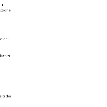
un
cuzione
la dei
lativa
ela dei