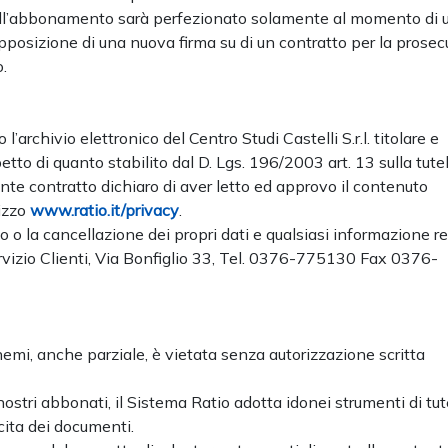
 dell’abbonamento sarà perfezionato solamente al momento di 
pposizione di una nuova firma su di un contratto per la prose
.
l’archivio elettronico del Centro Studi Castelli S.r.l. titolare e
etto di quanto stabilito dal D. Lgs. 196/2003 art. 13 sulla tute
ente contratto dichiaro di aver letto ed approvo il contenuto
rizzo
www.ratio.it/privacy
.
o o la cancellazione dei propri dati e qualsiasi informazione re
ervizio Clienti, Via Bonfiglio 33, Tel. 0376-775130 Fax 0376-
chemi, anche parziale, è vietata senza autorizzazione scritta
 nostri abbonati, il Sistema Ratio adotta idonei strumenti di tut
ecita dei documenti.