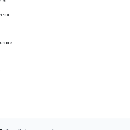
e di
i sui
ornire
.