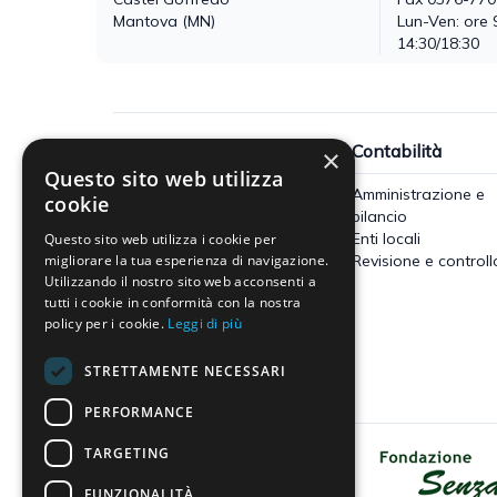
Mantova (MN)
Lun-Ven: ore 
14:30/18:30
Fisco
Contabilità
×
Questo sito web utilizza
Accertamento, riscossione e
Amministrazione e
cookie
contenzioso
bilancio
Imposte dirette
Enti locali
Questo sito web utilizza i cookie per
Altre imposte indirette e altri
Revisione e controll
migliorare la tua esperienza di navigazione.
Utilizzando il nostro sito web acconsenti a
tributi
tutti i cookie in conformità con la nostra
Tributi locali
policy per i cookie.
Leggi di più
IVA
STRETTAMENTE NECESSARI
PERFORMANCE
TARGETING
Dona il tuo 5x1000 a Fondazione
Senza Frontiere - Onlus
FUNZIONALITÀ