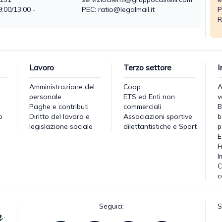
9:00/13:00 -
PEC: ratio@legalmail.it
P
R
Lavoro
Terzo settore
I
Amministrazione del
Coop
A
personale
ETS ed Enti non
v
Paghe e contributi
commerciali
B
o
Diritto del lavoro e
Associazioni sportive
b
legislazione sociale
dilettantistiche e Sport
p
E
F
I
C
c
Seguici:
S