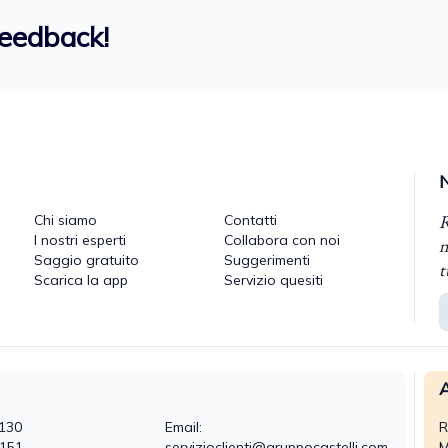
feedback!
R
Chi siamo
Contatti
I nostri esperti
Collabora con noi
n
Saggio gratuito
Suggerimenti
t
Scarica la app
Servizio quesiti
A
130
Email:
R
0151
servizioclienti@gruppocastelli.com
M