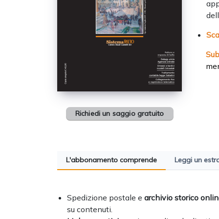
app
dell
Sca
Su
men
Richiedi un saggio gratuito
L'abbonamento comprende
Leggi un estr
Spedizione postale e
archivio storico onli
su contenuti.