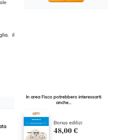
ale
lia, il
In area Fisco potrebbero interessarti
anche...
Bonus edilizi
ata
48,00 €