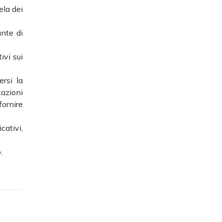
ela dei
ante di
ivi sui
ersi la
azioni
fornire
cativi,
.