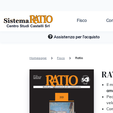
Fisco
Con
Assistenza per l’acquisto
Homepage
Fisco
Ratio
RA
Il 
amm
Pec
vel
Cor