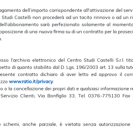
gamento dell’importo corrispondente all'attivazione del servi
o Studi Castelli non procederà ad un tacito rinnovo o ad un 
o dell’abbonamento sarà perfezionato solamente al momento
pposizione di una nuova firma su di un contratto per la prose
.
so l’archivio elettronico del Centro Studi Castelli S.r.l. tit
petto di quanto stabilito dal D. Lgs. 196/2003 art. 13 sulla tut
presente contratto dichiaro di aver letto ed approvo il con
izzo
www.ratio.it/privacy
.
to o la cancellazione dei propri dati e qualsiasi informazione r
al Servizio Clienti, Via Bonfiglio 33, Tel. 0376-775130 Fax
 e schemi, anche parziale, è vietata senza autorizzazione s