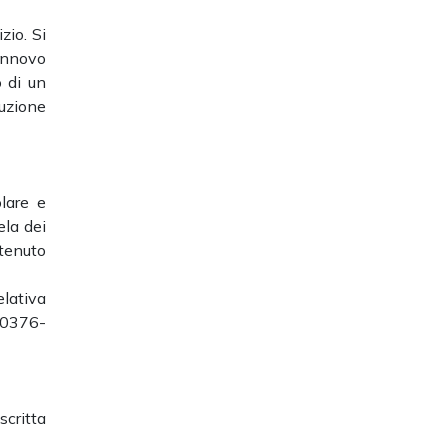
zio.
Si
rinnovo
 di un
cuzione
olare e
ela dei
tenuto
elativa
 0376-
critta