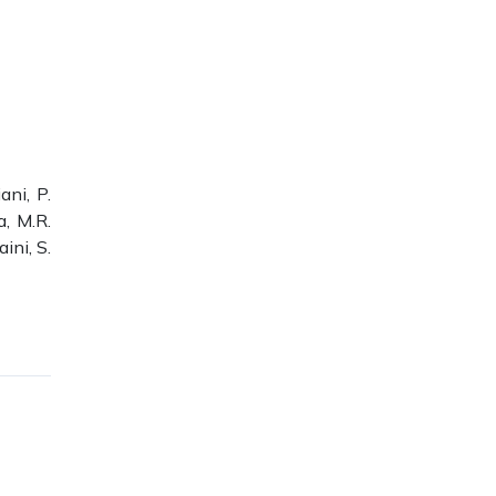
ani, P.
a, M.R.
ini, S.