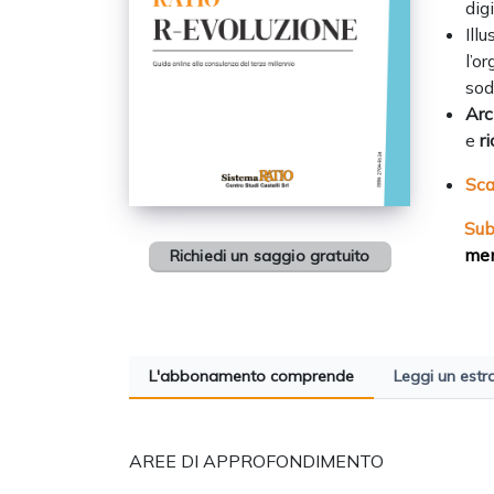
dig
Illu
l’o
sod
Arc
e
r
Sca
Su
men
Richiedi un saggio gratuito
L'abbonamento comprende
Leggi un estr
AREE DI APPROFONDIMENTO