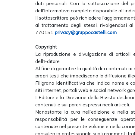
dati personali. Con la sottoscrizione del 
dell’Informativa completa disponibile all’indir
Il sottoscrittore può richiedere l’aggiornamen
al trattamento degli stessi, rivolgendosi 
770151
privacy@gruppocastelli.com
.
Copyright
La riproduzione e divulgazione di articoli
dell’Editore.
Al fine di garantire la qualità dei contenuti ai
propri testi che impediscano la diffusione ill
Filigrana identificativa che indica nome e c
siti internet, portali web e social network gara
L’Editore e la Direzione della Rivista declina
contenuti e sui pareri espressi negli articoli.
Nonostante la cura nell’edizione e nella st
responsabilità per le conseguenze operativ
contenute nel presente volume e nella conness
consulenza professionale sugli argomenti trat