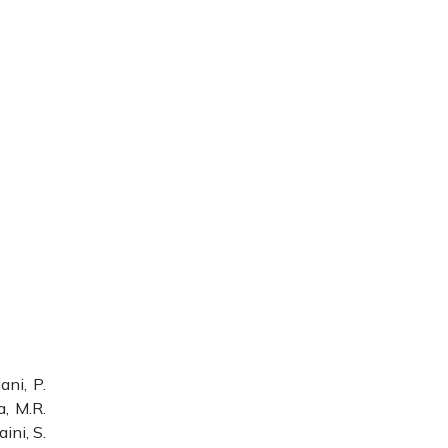
ani, P.
a, M.R.
ini, S.