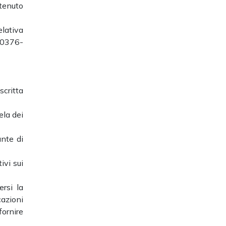
tenuto
elativa
 0376-
critta
ela dei
ante di
ivi sui
ersi la
azioni
fornire