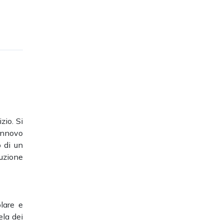
zio.
Si
rinnovo
 di un
cuzione
olare e
ela dei