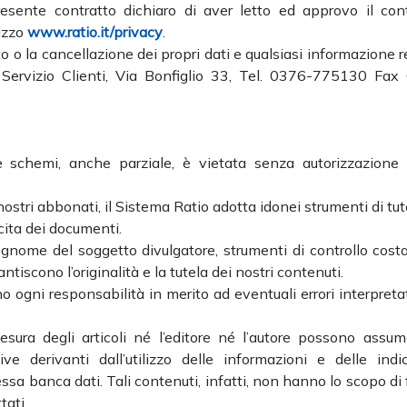
presente contratto dichiaro di aver letto ed approvo il con
izzo
www.ratio.it/privacy
.
to o la cancellazione dei propri dati e qualsiasi informazione r
al Servizio Clienti, Via Bonfiglio 33, Tel. 0376-775130 Fax
 e schemi, anche parziale, è vietata senza autorizzazione s
 nostri abbonati, il Sistema Ratio adotta idonei strumenti di tut
ecita dei documenti.
ognome del soggetto divulgatore, strumenti di controllo cost
ntiscono l’originalità e la tutela dei nostri contenuti.
no ogni responsabilità in merito ad eventuali errori interpretat
esura degli articoli né l’editore né l’autore possono assum
e derivanti dall’utilizzo delle informazioni e delle indic
a banca dati. Tali contenuti, infatti, non hanno lo scopo di 
tati.