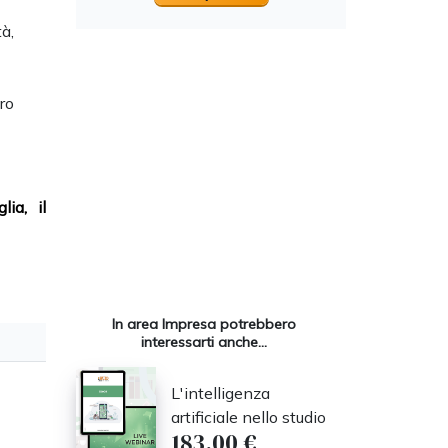
à,
ro
lia, il
In area Impresa potrebbero
interessarti anche...
L'intelligenza
artificiale nello studio
183,00 €