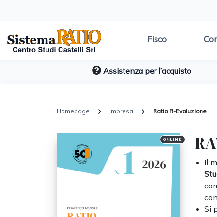
Fisco
Con
Assistenza per l’acquisto
Homepage
Impresa
Ratio R-Evoluzione
RA
ONLINE
Il 
Stu
com
con
Si 