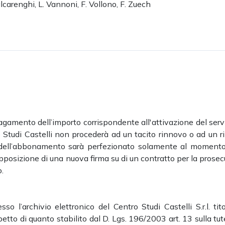
Valcarenghi, L. Vannoni, F. Vollono, F. Zuech
gamento dell’importo corrispondente all'attivazione del servi
o Studi Castelli non procederà ad un tacito rinnovo o ad un 
o dell’abbonamento sarà perfezionato solamente al momento
pposizione di una nuova firma su di un contratto per la prose
.
so l’archivio elettronico del Centro Studi Castelli S.r.l. tit
petto di quanto stabilito dal D. Lgs. 196/2003 art. 13 sulla tut