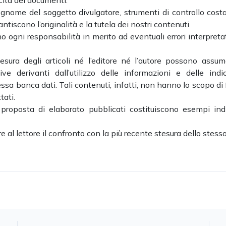
ecita dei documenti.
ognome del soggetto divulgatore, strumenti di controllo cost
ntiscono l’originalità e la tutela dei nostri contenuti.
no ogni responsabilità in merito ad eventuali errori interpretat
esura degli articoli né l’editore né l’autore possono assum
e derivanti dall’utilizzo delle informazioni e delle indic
a banca dati. Tali contenuti, infatti, non hanno lo scopo di 
tati.
 proposta di elaborato pubblicati costituiscono esempi indi
ire al lettore il confronto con la più recente stesura dello stesso