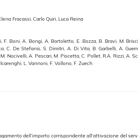
Elena Fracassi, Carlo Quiri, Luca Reina
zi, F. Boni, A. Bongi, A. Bortoletto, E. Bozza, B. Bravi, M. Brisci
, C. De Stefanis, S. Dimitri, A. Di Vita, B. Garbelli, A. Guerr
. Nocivelli, A. Pescari, M. Piscetta, C. Pollet, R.A. Rizzi, A. Sca
Valcarenghi, L. Vannoni, F. Vollono, F. Zuech
gamento dell’importo corrispondente all'attivazione del servi