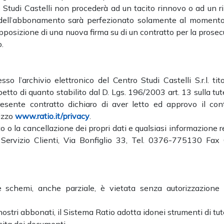
o Studi Castelli non procederà ad un tacito rinnovo o ad un 
o dell’abbonamento sarà perfezionato solamente al momento
pposizione di una nuova firma su di un contratto per la prose
.
so l’archivio elettronico del Centro Studi Castelli S.r.l. tit
petto di quanto stabilito dal D. Lgs. 196/2003 art. 13 sulla tut
presente contratto dichiaro di aver letto ed approvo il con
izzo
www.ratio.it/privacy
.
to o la cancellazione dei propri dati e qualsiasi informazione r
al Servizio Clienti, Via Bonfiglio 33, Tel. 0376-775130 Fax
 e schemi, anche parziale, è vietata senza autorizzazione s
 nostri abbonati, il Sistema Ratio adotta idonei strumenti di tut