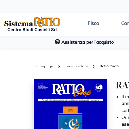
Fisco
Con
Assistenza per l’acquisto
Homepage
Terzo settore
Ratio Coop
RA
Il 
amm
car
Ori
es