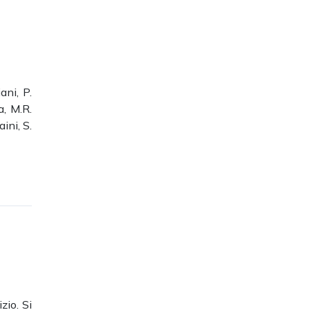
ani, P.
a, M.R.
ini, S.
zio.
Si