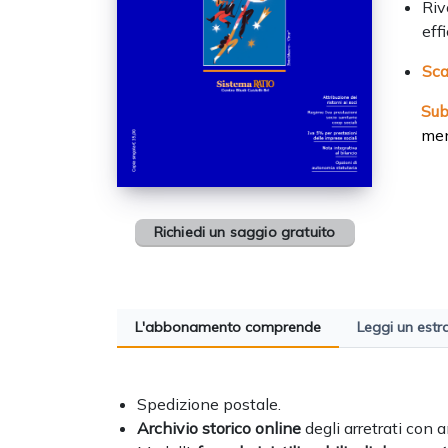
Riv
eff
Sca
Su
men
Richiedi un saggio gratuito
L'abbonamento comprende
Leggi un estr
Spedizione postale.
Archivio storico online
degli arretrati con