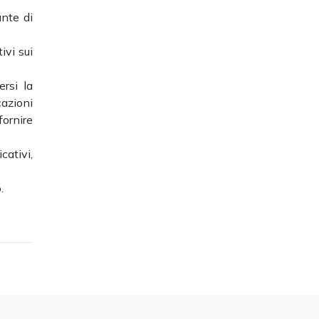
ante di
ivi sui
ersi la
azioni
fornire
cativi,
.