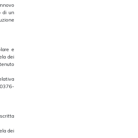
rinnovo
 di un
cuzione
olare e
ela dei
tenuto
elativa
 0376-
critta
ela dei