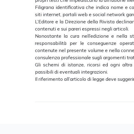
propri testi che impediscano la diffusione ill
Filigrana identificativa che indica nome e c
siti internet, portali web e social network gara
L’Editore e la Direzione della Rivista declina
contenuti e sui pareri espressi negli articoli.
Nonostante la cura nell’edizione e nella st
responsabilità per le conseguenze operativ
contenute nel presente volume e nella conness
consulenza professionale sugli argomenti trat
Gli schemi di istanze, ricorsi ed ogni altra
passibili di eventuali integrazioni.
Il riferimento all’articolo di legge deve sugger